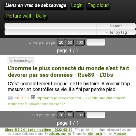
Liens en vrac de sebsauvage
Login
Tag cloud
Picture wall
Daily
Links per page:
20
50
100
page 1 / 1
technologie
L’homme le plus connecté du monde s’est fait
dévorer par ses données - Rue89 - L'Obs
C'est complètement dingue, cette histoire. A vouloir trop
mesurer et contrôller sa vie, il a fini par perdre pied.
2016-07-28
http://rue89.nouvelobs.com/2016/06/17/lhomme-plus-connecte-
monde-sest-fait-devorer-donnees-264377
Links per page:
20
50
100
page 1 / 1
Shaarli 0.0.41 beta modifiée - 2022-08-11
- The personal, minimalist, super-fast, no-
database delicious clone. By
sebsauvage.net
. Theme by
idleman.fr
. I'm on
Mastodon
.