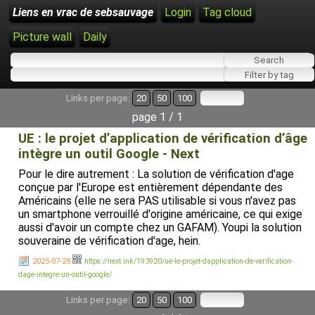
Liens en vrac de sebsauvage
Login
Tag cloud
Picture wall
Daily
Links per page:
20
50
100
page 1 / 1
UE : le projet d’application de vérification d’âge
intègre un outil Google - Next
Pour le dire autrement : La solution de vérification d'age
conçue par l'Europe est entièrement dépendante des
Américains (elle ne sera PAS utilisable si vous n'avez pas
un smartphone verrouillé d'origine américaine, ce qui exige
aussi d'avoir un compte chez un GAFAM). Youpi la solution
souveraine de vérification d'age, hein.
2025-07-28
https://next.ink/193920/ue-le-projet-dapplication-de-verification-
dage-integre-un-outil-google/
Links per page:
20
50
100