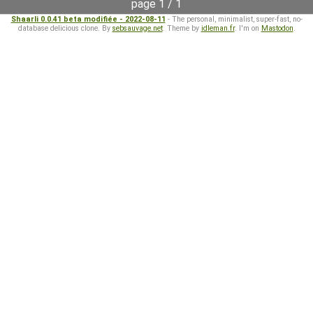
page 1 / 1
Shaarli 0.0.41 beta modifiée - 2022-08-11
- The personal, minimalist, super-fast, no-
database delicious clone. By
sebsauvage.net
. Theme by
idleman.fr
. I'm on
Mastodon
.