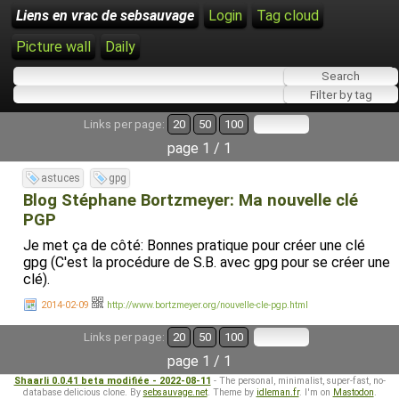
Liens en vrac de sebsauvage
Login
Tag cloud
Picture wall
Daily
Links per page:
20
50
100
page 1 / 1
astuces
gpg
Blog Stéphane Bortzmeyer: Ma nouvelle clé
PGP
Je met ça de côté: Bonnes pratique pour créer une clé
gpg (C'est la procédure de S.B. avec gpg pour se créer une
clé).
2014-02-09
http://www.bortzmeyer.org/nouvelle-cle-pgp.html
Links per page:
20
50
100
page 1 / 1
Shaarli 0.0.41 beta modifiée - 2022-08-11
- The personal, minimalist, super-fast, no-
database delicious clone. By
sebsauvage.net
. Theme by
idleman.fr
. I'm on
Mastodon
.