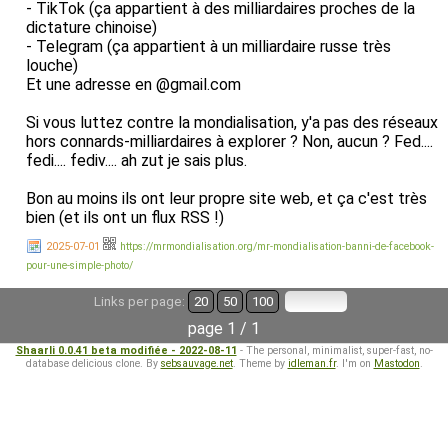
- TikTok (ça appartient à des milliardaires proches de la
dictature chinoise)
- Telegram (ça appartient à un milliardaire russe très
louche)
Et une adresse en @gmail.com
Si vous luttez contre la mondialisation, y'a pas des réseaux
hors connards-milliardaires à explorer ? Non, aucun ? Fed....
fedi.... fediv.... ah zut je sais plus.
Bon au moins ils ont leur propre site web, et ça c'est très
bien (et ils ont un flux RSS !)
2025-07-01
https://mrmondialisation.org/mr-mondialisation-banni-de-facebook-
pour-une-simple-photo/
Links per page:
20
50
100
page 1 / 1
Shaarli 0.0.41 beta modifiée - 2022-08-11
- The personal, minimalist, super-fast, no-
database delicious clone. By
sebsauvage.net
. Theme by
idleman.fr
. I'm on
Mastodon
.