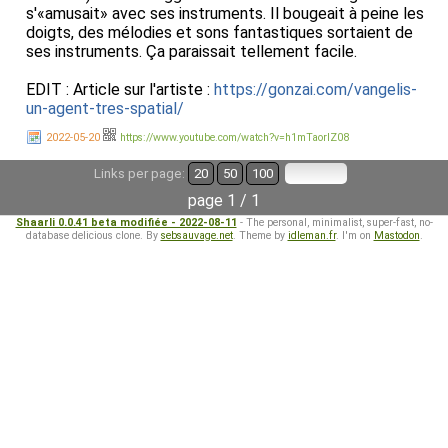
s'«amusait» avec ses instruments. Il bougeait à peine les
doigts, des mélodies et sons fantastiques sortaient de
ses instruments. Ça paraissait tellement facile.
EDIT : Article sur l'artiste :
https://gonzai.com/vangelis-
un-agent-tres-spatial/
2022-05-20
https://www.youtube.com/watch?v=h1mTaorlZ08
Links per page:
20
50
100
page 1 / 1
Shaarli 0.0.41 beta modifiée - 2022-08-11
- The personal, minimalist, super-fast, no-
database delicious clone. By
sebsauvage.net
. Theme by
idleman.fr
. I'm on
Mastodon
.