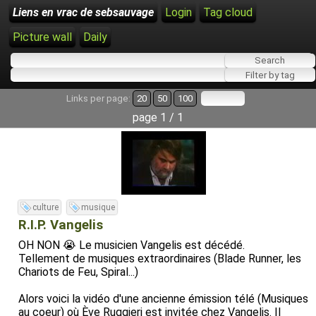
Liens en vrac de sebsauvage
Login
Tag cloud
Picture wall
Daily
Links per page:
20
50
100
page 1 / 1
culture
musique
R.I.P. Vangelis
OH NON 😭 Le musicien Vangelis est décédé.
Tellement de musiques extraordinaires (Blade Runner, les
Chariots de Feu, Spiral...)
Alors voici la vidéo d'une ancienne émission télé (Musiques
au coeur) où Ève Ruggieri est invitée chez Vangelis. Il