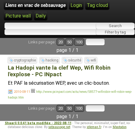
Liens en vrac de sebsauvage
Login
Tag cloud
Picture wall
Daily
Links per page:
20
50
100
page 1 / 1
cryptographie
hacking
sécurité
wifi
La Hadopi vante la clef Wep, Wifi Robin
l'explose - PC INpact
Et PAF la sécurisation WEP, avec un clic-bouton.
2010-08-11
http://www.pcinpact.com/actu/news/58577-wifirobin-wifi-robin-wep-
hadopi.htm
Links per page:
20
50
100
page 1 / 1
Shaarli 0.0.41 beta modifiée - 2022-08-11
- The personal, minimalist, super-fast, no-
database delicious clone. By
sebsauvage.net
. Theme by
idleman.fr
. I'm on
Mastodon
.