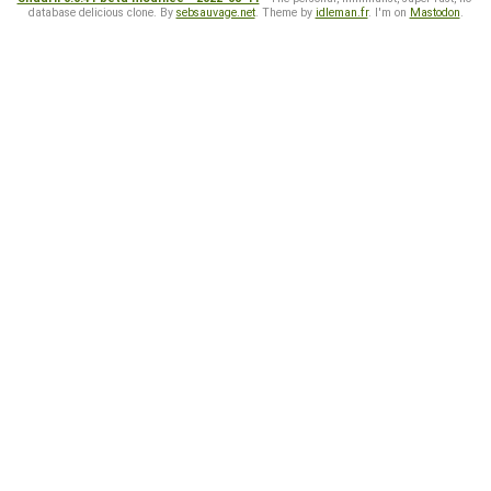
database delicious clone. By
sebsauvage.net
. Theme by
idleman.fr
. I'm on
Mastodon
.