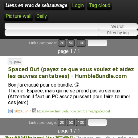
Liens en vrac de sebsauvage
Login
Tag cloud
Picture wall
Daily
Links per page:
20
50
100
page 1 / 1
jeux
Spaced Out (payez ce que vous voulez et aidez
les œuvres caritatives) - HumbleBundle.com
Bon j'ai craqué pour ce bundle. 🤩
Thème : Espace, mais qui ne se prend pas au sérieux.
(Attention il faut un PC assez puissant pour faire tourner
ces jeux.)
2023-08-17
https://www.humblebundle.com/games/spaced-out
Links per page:
20
50
100
page 1 / 1
Shaarli 0.0.41 beta modifiée - 2022-08-11
- The personal, minimalist, super-fast, no-