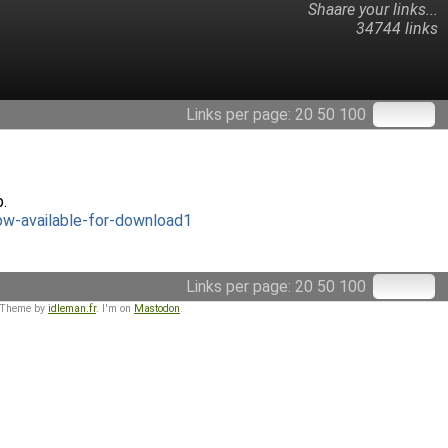
Shaare your links...
34744 links
Links per page:
20
50
100
p.
w-available-for-download1
Links per page:
20
50
100
 Theme by
idleman.fr
. I'm on
Mastodon
.