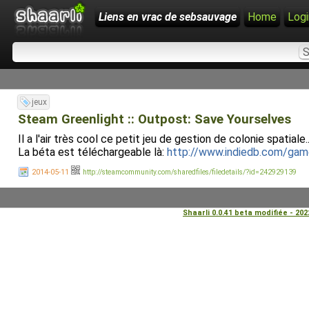
Liens en vrac de sebsauvage
Home
Logi
jeux
Steam Greenlight :: Outpost: Save Yourselves
Il a l'air très cool ce petit jeu de gestion de colonie spati
La béta est téléchargeable là:
http://www.indiedb.com/gam
2014-05-11
http://steamcommunity.com/sharedfiles/filedetails/?id=242929139
Shaarli 0.0.41 beta modifiée - 20