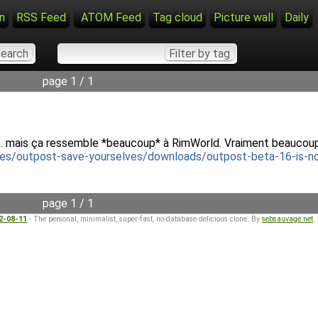
n
RSS Feed
ATOM Feed
Tag cloud
Picture wall
Daily
page 1 / 1
ale... mais ça ressemble *beaucoup* à RimWorld. Vraiment beaucou
es/outpost-save-yourselves/downloads/outpost-beta-16-is-no
page 1 / 1
22-08-11
- The personal, minimalist, super-fast, no-database delicious clone. By
sebsauvage.net
.