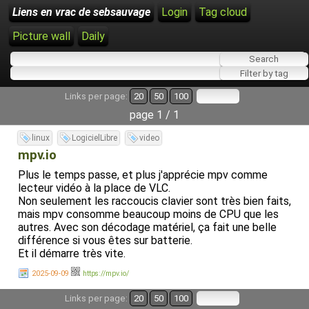
Liens en vrac de sebsauvage
Login
Tag cloud
Picture wall
Daily
Links per page:
20
50
100
page 1 / 1
linux
LogicielLibre
video
mpv.io
Plus le temps passe, et plus j'apprécie mpv comme
lecteur vidéo à la place de VLC.
Non seulement les raccoucis clavier sont très bien faits,
mais mpv consomme beaucoup moins de CPU que les
autres. Avec son décodage matériel, ça fait une belle
différence si vous êtes sur batterie.
Et il démarre très vite.
2025-09-09
https://mpv.io/
Links per page:
20
50
100