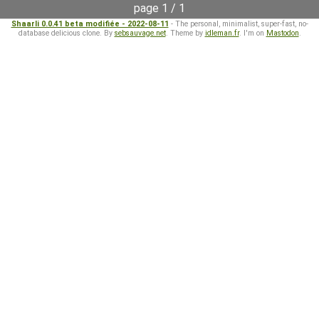
page 1 / 1
Shaarli 0.0.41 beta modifiée - 2022-08-11
- The personal, minimalist, super-fast, no-
database delicious clone. By
sebsauvage.net
. Theme by
idleman.fr
. I'm on
Mastodon
.