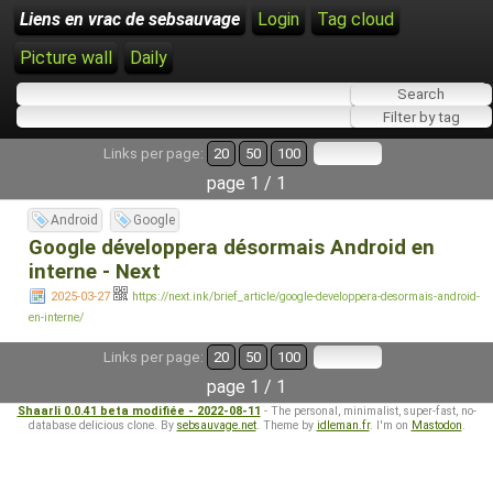
Liens en vrac de sebsauvage
Login
Tag cloud
Picture wall
Daily
Links per page:
20
50
100
page 1 / 1
Android
Google
Google développera désormais Android en
interne - Next
2025-03-27
https://next.ink/brief_article/google-developpera-desormais-android-
en-interne/
Links per page:
20
50
100
page 1 / 1
Shaarli 0.0.41 beta modifiée - 2022-08-11
- The personal, minimalist, super-fast, no-
database delicious clone. By
sebsauvage.net
. Theme by
idleman.fr
. I'm on
Mastodon
.