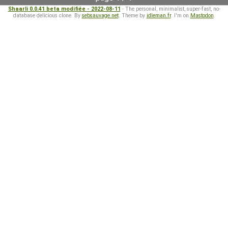
Shaarli 0.0.41 beta modifiée - 2022-08-11
- The personal, minimalist, super-fast, no-
database delicious clone. By
sebsauvage.net
. Theme by
idleman.fr
. I'm on
Mastodon
.