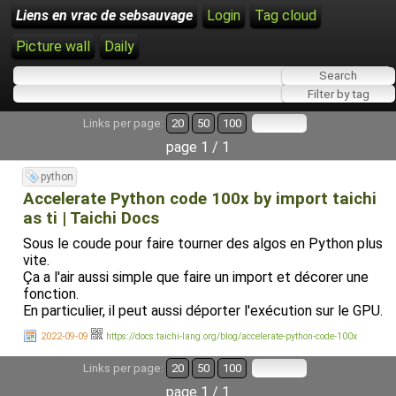
Liens en vrac de sebsauvage
Login
Tag cloud
Picture wall
Daily
Links per page:
20
50
100
page 1 / 1
python
Accelerate Python code 100x by import taichi
as ti | Taichi Docs
Sous le coude pour faire tourner des algos en Python plus
vite.
Ça a l'air aussi simple que faire un import et décorer une
fonction.
En particulier, il peut aussi déporter l'exécution sur le GPU.
2022-09-09
https://docs.taichi-lang.org/blog/accelerate-python-code-100x
Links per page:
20
50
100
page 1 / 1