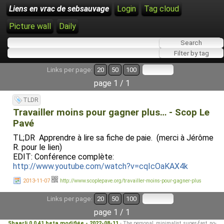
Liens en vrac de sebsauvage
Login
Tag cloud
Picture wall
Daily
Links per page:
20
50
100
page 1 / 1
TLDR
Travailler moins pour gagner plus… - Scop Le
Pavé
TL;DR Apprendre à lire sa fiche de paie. (merci à Jérôme
R. pour le lien)
EDIT: Conférence complète:
http://www.youtube.com/watch?v=cqIcOaKAX4k
2013-11-07
http://www.scoplepave.org/travailler-moins-pour-gagner-plus
Links per page:
20
50
100
page 1 / 1
Shaarli 0.0.41 beta modifiée - 2022-08-11
- The personal, minimalist, super-fast, no-