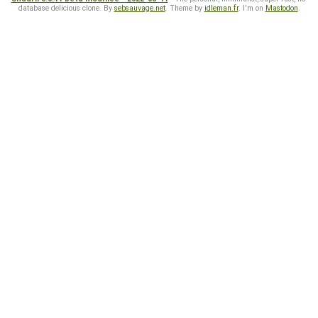
database delicious clone. By
sebsauvage.net
. Theme by
idleman.fr
. I'm on
Mastodon
.