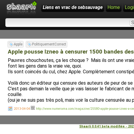
Liens en vrac de sebsauvage
Home
Logi
Apple
PolitiquementCorrect
Apple pousse Izneo à censurer 1500 bandes des
Pauvres chouchoutes, ça les choque ? Mais ils ont une vraie vi
font les gens dans la vraie vie, quoi.
Ils sont coincés du cul, chez Apple. Complètement constipé
Voilà donc un éditeur qui censure des auteurs de peur de se 
C'est pas demain la veille que je vais laisser le fabricant de
couille.
(oui je ne suis pas très poli, mais voir la culture censurée a
2013-04-04
http://www.numerama.com/magazine/25580-apple-pousse-izneo-a-cen
Shaarli 0.0.41 beta modifiée - 20