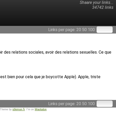
Shaare your links...
34742 links
Links per page:
20
50
100
ir des relations sociales, avoir des relations sexuelles. Ce que
C'est bien pour cela que je boycotte Apple). Apple, triste
Links per page:
20
50
100
 Theme by
idleman.fr
. I'm on
Mastodon
.