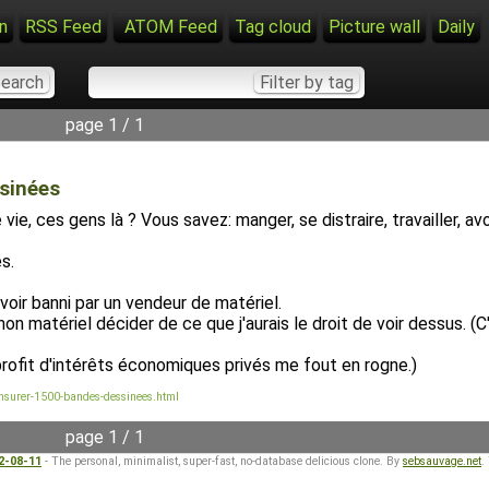
n
RSS Feed
ATOM Feed
Tag cloud
Picture wall
Daily
page 1 / 1
sinées
e, ces gens là ? Vous savez: manger, se distraire, travailler, avo
s.
voir banni par un vendeur de matériel.
 mon matériel décider de ce que j'aurais le droit de voir dessus. (
u profit d'intérêts économiques privés me fout en rogne.)
surer-1500-bandes-dessinees.html
page 1 / 1
22-08-11
- The personal, minimalist, super-fast, no-database delicious clone. By
sebsauvage.net
.