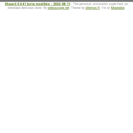
Shaarli 0.0.41 beta modifiée - 2022-08-11
- The personal, minimalist, super-fast, no-
database delicious clone. By
sebsauvage.net
. Theme by
idleman.fr
. I'm on
Mastodon
.