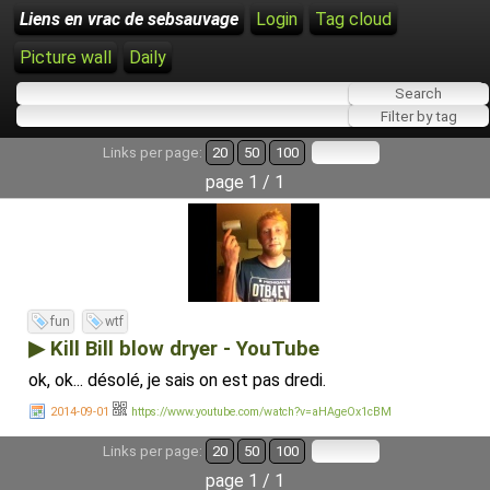
Liens en vrac de sebsauvage
Login
Tag cloud
Picture wall
Daily
Links per page:
20
50
100
page 1 / 1
fun
wtf
▶ Kill Bill blow dryer - YouTube
ok, ok... désolé, je sais on est pas dredi.
2014-09-01
https://www.youtube.com/watch?v=aHAgeOx1cBM
Links per page:
20
50
100
page 1 / 1