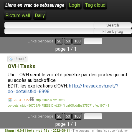
Liens en vrac de sebsauvage
Login
Tag cloud
Picture wall
Daily
Links per page:
20
50
100
page 1 / 1
sécurité
OVH Tasks
Uho... OVH semble voir été pénétré par des pirates qui ont
eu accès au backoffice.
EDIT: les explications d'OVH:
http://travaux.ovh.net/?
do=details&id=8998
2013-07-22
http://status.ovh.net/?
do=details&id=5070&PHPSESSID=d2344fbaf05bddbe375071d4ec197f41
Links per page:
20
50
100
page 1 / 1
Shaarli 0.0.41 beta modifiée - 2022-08-11
- The personal, minimalist, super-fast, no-