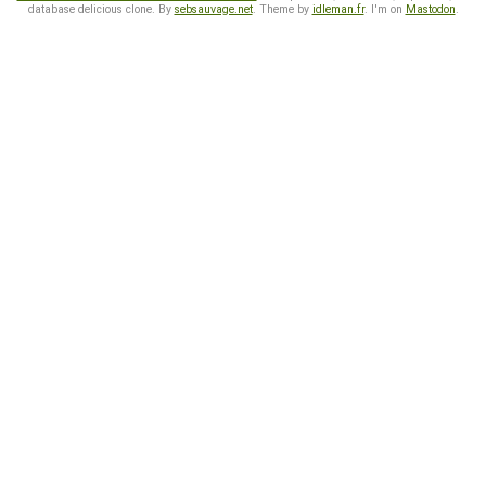
database delicious clone. By
sebsauvage.net
. Theme by
idleman.fr
. I'm on
Mastodon
.