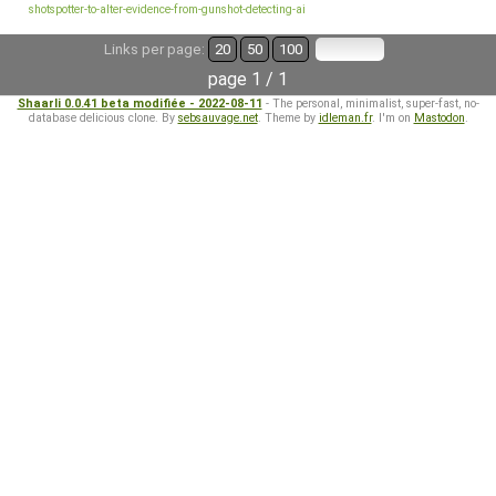
shotspotter-to-alter-evidence-from-gunshot-detecting-ai
Links per page:
20
50
100
page 1 / 1
Shaarli 0.0.41 beta modifiée - 2022-08-11
- The personal, minimalist, super-fast, no-
database delicious clone. By
sebsauvage.net
. Theme by
idleman.fr
. I'm on
Mastodon
.