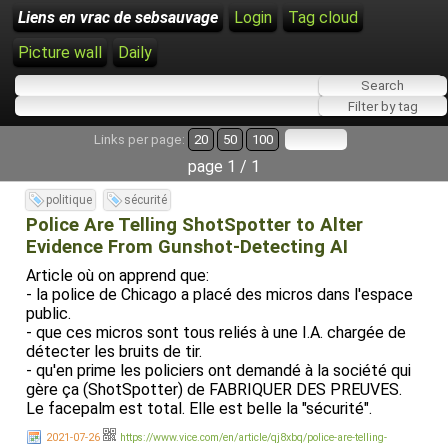
Liens en vrac de sebsauvage
Login
Tag cloud
Picture wall
Daily
Links per page:
20
50
100
page 1 / 1
politique
sécurité
Police Are Telling ShotSpotter to Alter
Evidence From Gunshot-Detecting AI
Article où on apprend que:
- la police de Chicago a placé des micros dans l'espace
public.
- que ces micros sont tous reliés à une I.A. chargée de
détecter les bruits de tir.
- qu'en prime les policiers ont demandé à la société qui
gère ça (ShotSpotter) de FABRIQUER DES PREUVES.
Le facepalm est total. Elle est belle la "sécurité".
2021-07-26
https://www.vice.com/en/article/qj8xbq/police-are-telling-