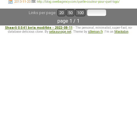
2013-11-20
http://blog.owebagency.com/quelle-couleur-pour-quel-logo/
Links per page:
20
50
100
page 1 / 1
Shaarli 0.0.41 beta modifiée - 2022-08-11
- The personal, minimalist, super-fast, no-
database delicious clone. By
sebsauvage.net
. Theme by
idleman.fr
. I'm on
Mastodon
.