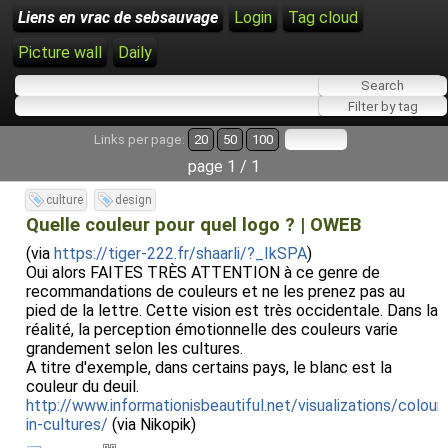
Liens en vrac de sebsauvage
Login
Tag cloud
Picture wall
Daily
Links per page:
20
50
100
page 1 / 1
culture
design
Quelle couleur pour quel logo ? | OWEB
(via
https://tiger-222.fr/shaarli/?_IkSPA
)
Oui alors FAITES TRÈS ATTENTION à ce genre de
recommandations de couleurs et ne les prenez pas au
pied de la lettre. Cette vision est très occidentale. Dans la
réalité, la perception émotionnelle des couleurs varie
grandement selon les cultures.
A titre d'exemple, dans certains pays, le blanc est la
couleur du deuil.
http://www.informationisbeautiful.net/visualizations/colour
in-cultures/
(via Nikopik)