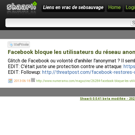
Liens en vrac de sebsauvage
Home
Logi
ViePrivée
Facebook bloque les utilisateurs du réseau ano
Glitch de Facebook ou volonté d'anihiler l'anonymat ? Il se
EDIT: C'était juste une protection contre une attaque:
https
EDIT: Followup:
http://threatpost.com/facebook-restores-
2013-06-18
http://www.numerama.com/magazine/26284-facebook-bloque-les-utilis
Shaarli 0.0.41 beta modifiée - 20