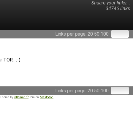
Shaare your links...
34746 links
Links per page:
20
50
100
r TOR. :-(
Links per page:
20
50
100
 Theme by
idleman.fr
. I'm on
Mastodon
.