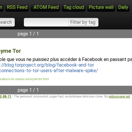
n
RSS Feed
ATOM Feed
Tag cloud
Picture wall
Daily
page 1 / 1
nyme Tor
mble que vous ne puissiez plus accéder à Facebook en passant pa
://blog.torproject.org/blog/facebook-and-tor
connections-to-tor-users-after-malware-spike/
ateurs-du-reseau-anonyme-tor.html
page 1 / 1
22-08-11
- The personal, minimalist, super-fast, no-database delicious clone. By
sebsauvage.net
.