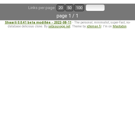
Links per page:
20
50
100
page 1 / 1
Shaarli 0.0.41 beta modifiée - 2022-08-11
- The personal, minimalist, super-fast, no-
database delicious clone. By
sebsauvage.net
. Theme by
idleman.fr
. I'm on
Mastodon
.