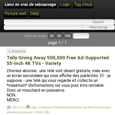
Liens en vrac de sebsauvage
Login
Tag cloud
Picture wall
Daily
Links per page:
20
50
100
page 1 / 1
économie
Telly Giving Away 500,000 Free Ad-Supported
55-Inch 4K TVs - Variety
L'horreur absolue : une télé soit-disant gratuite, mais avec
un écran secondaire qui vous affiche des publicités. Et - je
suppose - une télé qui vous regarde et collecte un
*maximum* d'informations sur vous pour être rentable.
Donc un mouchard en puissance.
NON.
MERCI.
2023-05-16
https://variety.com/2023/digital/news/telly-free-4ktv-second-screen-
advertising-ilya-pozin-1235611509/