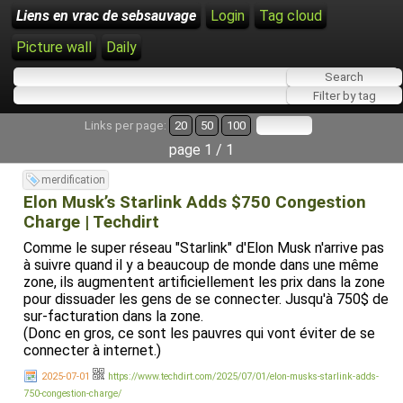
Liens en vrac de sebsauvage
Login
Tag cloud
Picture wall
Daily
Links per page:
20
50
100
page 1 / 1
merdification
Elon Musk’s Starlink Adds $750 Congestion
Charge | Techdirt
Comme le super réseau "Starlink" d'Elon Musk n'arrive pas
à suivre quand il y a beaucoup de monde dans une même
zone, ils augmentent artificiellement les prix dans la zone
pour dissuader les gens de se connecter. Jusqu'à 750$ de
sur-facturation dans la zone.
(Donc en gros, ce sont les pauvres qui vont éviter de se
connecter à internet.)
2025-07-01
https://www.techdirt.com/2025/07/01/elon-musks-starlink-adds-
750-congestion-charge/