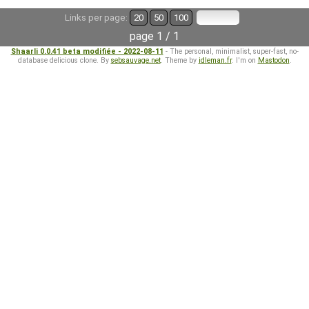
Links per page:
20
50
100
page 1 / 1
Shaarli 0.0.41 beta modifiée - 2022-08-11
- The personal, minimalist, super-fast, no-
database delicious clone. By
sebsauvage.net
. Theme by
idleman.fr
. I'm on
Mastodon
.