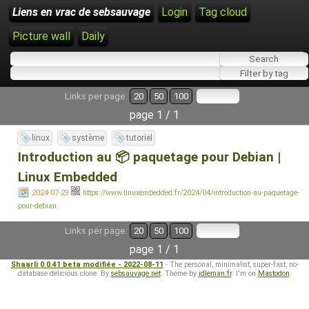
Liens en vrac de sebsauvage
Login
Tag cloud
Picture wall
Daily
Links per page:
20
50
100
page 1 / 1
linux
système
tutoriel
Introduction au 📦 paquetage pour Debian |
Linux Embedded
2024-07-29
https://www.linuxembedded.fr/2024/04/introduction-au-paquetage-
pour-debian
Links per page:
20
50
100
page 1 / 1
Shaarli 0.0.41 beta modifiée - 2022-08-11
- The personal, minimalist, super-fast, no-
database delicious clone. By
sebsauvage.net
. Theme by
idleman.fr
. I'm on
Mastodon
.