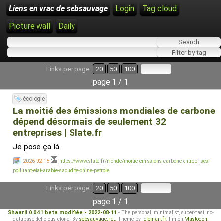
Liens en vrac de sebsauvage
Login
Tag cloud
Picture wall
Daily
Links per page:
20
50
100
page 1 / 1
écologie
La moitié des émissions mondiales de carbone
dépend désormais de seulement 32
entreprises | Slate.fr
Je pose ça là.
2026-02-15
https://www.slate.fr/monde/moitie-emissions-carbone-entreprises-
polluant-etat-arabie-saoudite-chine-petrole
Links per page:
20
50
100
page 1 / 1
Shaarli 0.0.41 beta modifiée - 2022-08-11
- The personal, minimalist, super-fast, no-
database delicious clone. By
sebsauvage.net
. Theme by
idleman.fr
. I'm on
Mastodon
.