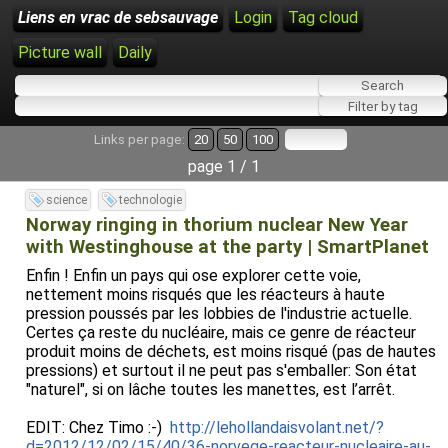
Liens en vrac de sebsauvage
Login
Tag cloud
Picture wall
Daily
Links per page:
20
50
100
page 1 / 1
science
technologie
Norway ringing in thorium nuclear New Year
with Westinghouse at the party | SmartPlanet
Enfin ! Enfin un pays qui ose explorer cette voie,
nettement moins risqués que les réacteurs à haute
pression poussés par les lobbies de l'industrie actuelle.
Certes ça reste du nucléaire, mais ce genre de réacteur
produit moins de déchets, est moins risqué (pas de hautes
pressions) et surtout il ne peut pas s'emballer: Son état
"naturel", si on lâche toutes les manettes, est l’arrêt.
EDIT: Chez Timo :-)
http://lehollandaisvolant.net/?
d=2012/12/02/15/40/36-norvege-reacteur-nucleaire-au-