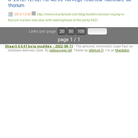
thorium
2012-12-02
http://www.smartplanet.com/blog/bulletin/norway-ringing-in-
thorium-nuclear-new-year-with-westinghouse-at-the-party/6421
Links per page:
20
50
100
page 1 / 1
Shaarli 0.0.41 beta modifiée - 2022-08-11
- The personal, minimalist, super-fast, no-
database delicious clone. By
sebsauvage.net
. Theme by
idleman.fr
. I'm on
Mastodon
.