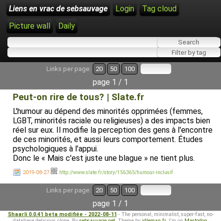
Liens en vrac de sebsauvage
Login
Tag cloud
Picture wall
Daily
Links per page:
20
50
100
page 1 / 1
Peut-on rire de tous? | Slate.fr
L'humour au dépend des minorités opprimées (femmes,
LGBT, minorités raciale ou religieuses) a des impacts bien
réel sur eux. Il modifie la perception des gens à l'encontre
de ces minorités, et aussi leurs comportement. Études
psychologiques à l’appui.
Donc le « Mais c'est juste une blague » ne tient plus.
2019-08-27
http://www.slate.fr/story/156365/humour-inclusif
Links per page:
20
50
100
page 1 / 1
Shaarli 0.0.41 beta modifiée - 2022-08-11
- The personal, minimalist, super-fast, no-
database delicious clone. By
sebsauvage.net
. Theme by
idleman.fr
. I'm on
Mastodon
.