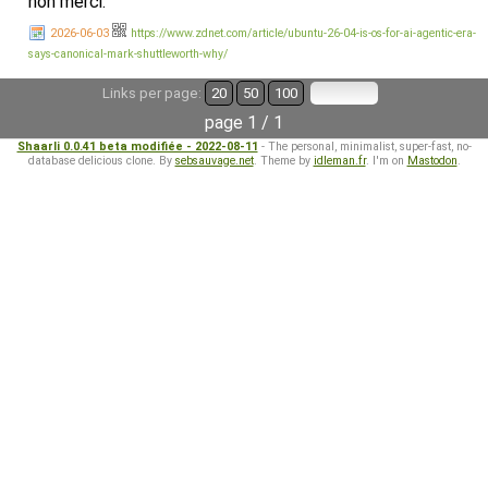
non merci.
2026-06-03
https://www.zdnet.com/article/ubuntu-26-04-is-os-for-ai-agentic-era-
says-canonical-mark-shuttleworth-why/
Links per page:
20
50
100
page 1 / 1
Shaarli 0.0.41 beta modifiée - 2022-08-11
- The personal, minimalist, super-fast, no-
database delicious clone. By
sebsauvage.net
. Theme by
idleman.fr
. I'm on
Mastodon
.