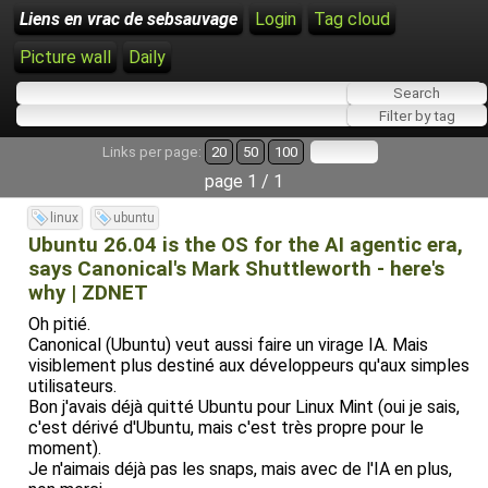
Liens en vrac de sebsauvage
Login
Tag cloud
Picture wall
Daily
Links per page:
20
50
100
page 1 / 1
linux
ubuntu
Ubuntu 26.04 is the OS for the AI agentic era,
says Canonical's Mark Shuttleworth - here's
why | ZDNET
Oh pitié.
Canonical (Ubuntu) veut aussi faire un virage IA. Mais
visiblement plus destiné aux développeurs qu'aux simples
utilisateurs.
Bon j'avais déjà quitté Ubuntu pour Linux Mint (oui je sais,
c'est dérivé d'Ubuntu, mais c'est très propre pour le
moment).
Je n'aimais déjà pas les snaps, mais avec de l'IA en plus,