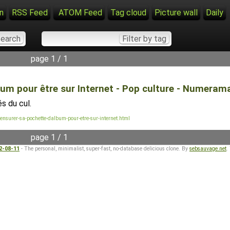
n
RSS Feed
ATOM Feed
Tag cloud
Picture wall
Daily
page 1 / 1
bum pour être sur Internet - Pop culture - Numeram
s du cul.
nsurer-sa-pochette-dalbum-pour-etre-sur-internet.html
page 1 / 1
22-08-11
- The personal, minimalist, super-fast, no-database delicious clone. By
sebsauvage.net
.