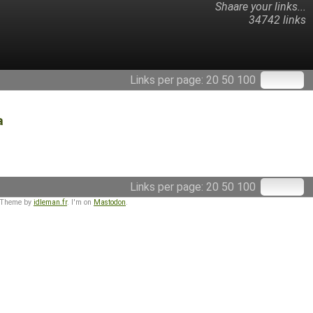
Shaare your links...
34742 links
Links per page:
20
50
100
a
Links per page:
20
50
100
 Theme by
idleman.fr
. I'm on
Mastodon
.