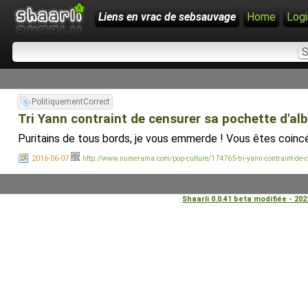
Liens en vrac de sebsauvage
Home
Logi
PolitiquementCorrect
Tri Yann contraint de censurer sa pochette d'al
Puritains de tous bords, je vous emmerde ! Vous êtes coincé
2016-06-07
http://www.numerama.com/pop-culture/174765-tri-yann-contraint-de-ce
Shaarli 0.0.41 beta modifiée - 20