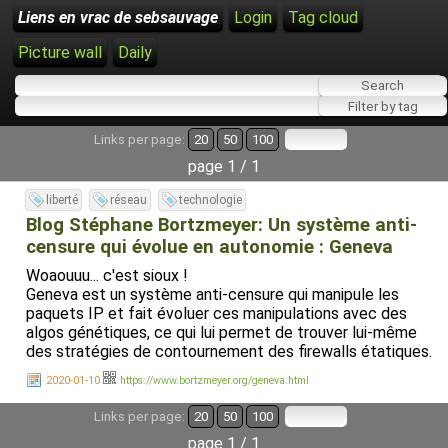
Liens en vrac de sebsauvage
Login
Tag cloud
Picture wall
Daily
Links per page:
20
50
100
page 1 / 1
liberté
réseau
technologie
Blog Stéphane Bortzmeyer: Un système anti-
censure qui évolue en autonomie : Geneva
Woaouuu... c'est sioux !
Geneva est un système anti-censure qui manipule les
paquets IP et fait évoluer ces manipulations avec des
algos génétiques, ce qui lui permet de trouver lui-même
des stratégies de contournement des firewalls étatiques.
2020-01-10
https://www.bortzmeyer.org/geneva.html
Links per page:
20
50
100
page 1 / 1