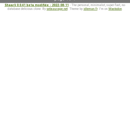
Shaarli 0.0.41 beta modifiée - 2022-08-11
- The personal, minimalist, super-fast, no-
database delicious clone. By
sebsauvage.net
. Theme by
idleman.fr
. I'm on
Mastodon
.