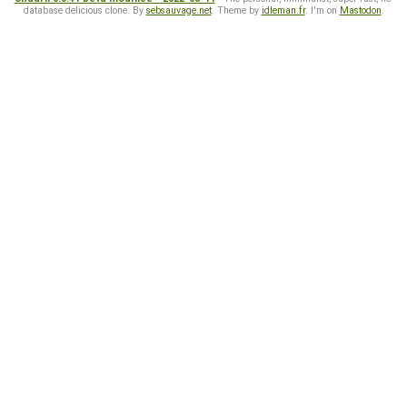
database delicious clone. By
sebsauvage.net
. Theme by
idleman.fr
. I'm on
Mastodon
.