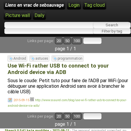
Liens en vrac de sebsauvage
Login
Tag cloud
Picture wall
Daily
Links per page:
20
50
100
page 1 / 1
Android
astuces
programmation
Use Wi-Fi rather USB to connect to your
Android device via ADB
Sous le coude: Petit tuto pour faire de l'ADB par WiFi (pour
débuguer une application Android sans avoir à brancher le
câble USB).
2015-09-15
http://www.ssaurel.com/blog/use-wi-fi-rather-usb-to-connect-to-your-
android-device-via-adb/
Links per page:
20
50
100
page 1 / 1
Shaarli 0.0.41 beta modifiée - 2022-08-11
- The personal, minimalist, super-fast, no-