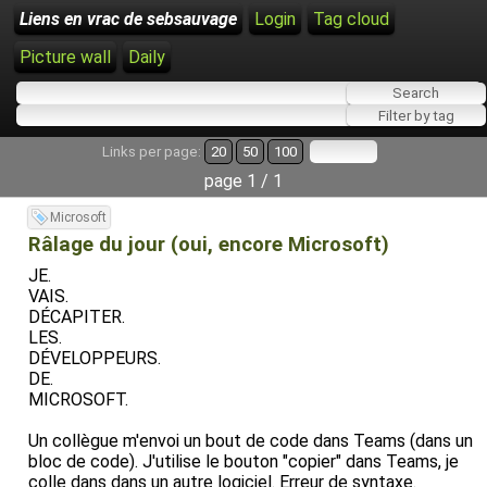
Liens en vrac de sebsauvage
Login
Tag cloud
Picture wall
Daily
Links per page:
20
50
100
page 1 / 1
Microsoft
Râlage du jour (oui, encore Microsoft)
JE.
VAIS.
DÉCAPITER.
LES.
DÉVELOPPEURS.
DE.
MICROSOFT.
Un collègue m'envoi un bout de code dans Teams (dans un
bloc de code). J'utilise le bouton "copier" dans Teams, je
colle dans dans un autre logiciel. Erreur de syntaxe.