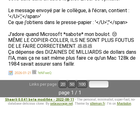
Le message envoyé par le collègue, à l'écran, contient :
'</U>','</span>'
Ce que j'obtiens dans le presse-papier : '</U>',''</span>
J'adore quand Microsoft *sabote* mon boulot. 😒
MÊME LE COPIER-COLLER, ILS NE SONT PLUS FOUTUS
DE LE FAIRE CORRECTEMENT. 💩💩💩
Ça dépense des DIZAINES DE MILLIARDS de dollars dans
l'IA, mais ça ne sait même plus faire ce qu'un Mac 128k de
1984 savait assurer sans faillir.
2026-01-21
?eNFweQ
Links per page:
20
50
100
page 1 / 1
Shaarli 0.0.41 beta modifiée - 2022-08-11
- The personal, minimalist, super-fast, no-
database delicious clone. By
sebsauvage.net
. Theme by
idleman.fr
. I'm on
Mastodon
.