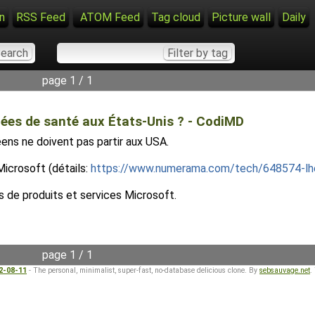
n
RSS Feed
ATOM Feed
Tag cloud
Picture wall
Daily
page 1 / 1
nées de santé aux États-Unis ? - CodiMD
éens ne doivent pas partir aux USA.
Microsoft (détails:
https://www.numerama.com/tech/648574-lhe
es de produits et services Microsoft.
page 1 / 1
22-08-11
- The personal, minimalist, super-fast, no-database delicious clone. By
sebsauvage.net
.