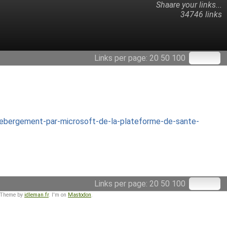
Shaare your links...
34746 links
Links per page:
20
50
100
bergement-par-microsoft-de-la-plateforme-de-sante-
Links per page:
20
50
100
 Theme by
idleman.fr
. I'm on
Mastodon
.