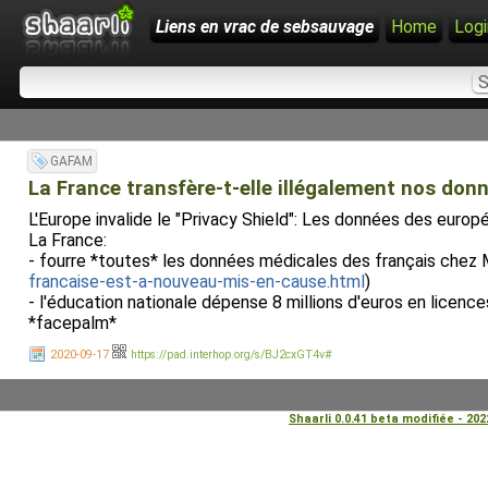
Liens en vrac de sebsauvage
Home
Logi
GAFAM
La France transfère-t-elle illégalement nos don
L'Europe invalide le "Privacy Shield": Les données des europ
La France:
- fourre *toutes* les données médicales des français chez 
francaise-est-a-nouveau-mis-en-cause.html
)
- l'éducation nationale dépense 8 millions d'euros en licenc
*facepalm*
2020-09-17
https://pad.interhop.org/s/BJ2cxGT4v#
Shaarli 0.0.41 beta modifiée - 20