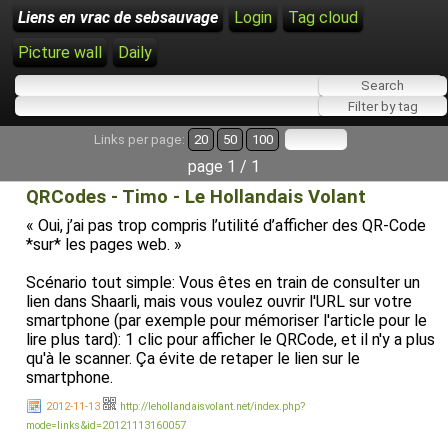
Liens en vrac de sebsauvage
Login
Tag cloud
Picture wall
Daily
Links per page:
20
50
100
page 1 / 1
QRCodes - Timo - Le Hollandais Volant
« Oui, j’ai pas trop compris l’utilité d’afficher des QR-Code
*sur* les pages web. »
Scénario tout simple: Vous êtes en train de consulter un
lien dans Shaarli, mais vous voulez ouvrir l'URL sur votre
smartphone (par exemple pour mémoriser l'article pour le
lire plus tard): 1 clic pour afficher le QRCode, et il n'y a plus
qu'à le scanner. Ça évite de retaper le lien sur le
smartphone.
2012-11-13
http://lehollandaisvolant.net/index.php?
mode=links&id=20121113160057