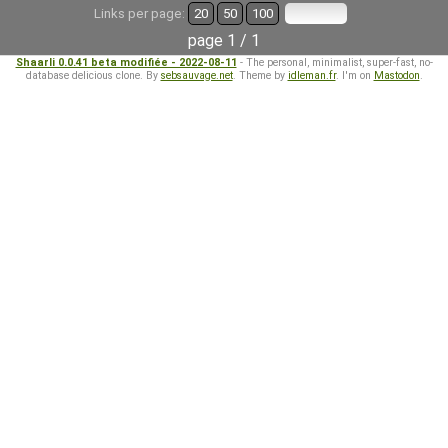
Links per page:
20
50
100
page 1 / 1
Shaarli 0.0.41 beta modifiée - 2022-08-11
- The personal, minimalist, super-fast, no-
database delicious clone. By
sebsauvage.net
. Theme by
idleman.fr
. I'm on
Mastodon
.