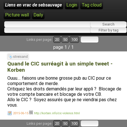
Liens en vrac de sebsauvage
Login
Tag cloud
Picture wall
Daily
Links per page:
20
50
100
page 1 / 1
streisand
Quand le CIC surréagit à un simple tweet -
Korben
Ouuu.... faisons une bonne grosse pub au CIC pour ce
comportement de merde.
Critiquez les droits demandés par leur appli ? Blocage de
votre compte bancaire et blocage de votre CB.
Allo le CIC ? Soyez assurés que je ne viendrai pas chez
vous.
2015-06-15
http://korben.info/cic-violence.html
Links per page:
20
50
100