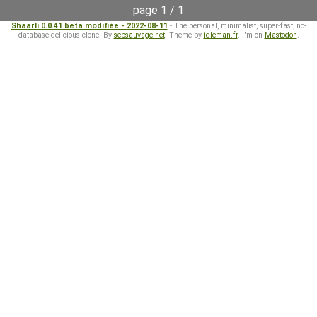
page 1 / 1
Shaarli 0.0.41 beta modifiée - 2022-08-11
- The personal, minimalist, super-fast, no-
database delicious clone. By
sebsauvage.net
. Theme by
idleman.fr
. I'm on
Mastodon
.