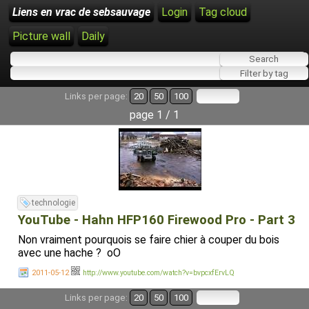
Liens en vrac de sebsauvage
Login
Tag cloud
Picture wall
Daily
Links per page:
20
50
100
page 1 / 1
technologie
YouTube - Hahn HFP160 Firewood Pro - Part 3
Non vraiment pourquois se faire chier à couper du bois
avec une hache ? oO
2011-05-12
http://www.youtube.com/watch?v=bvpcxfErvLQ
Links per page:
20
50
100