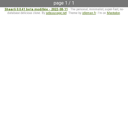
page 1 / 1
Shaarli 0.0.41 beta modifiée - 2022-08-11
- The personal, minimalist, super-fast, no-
database delicious clone. By
sebsauvage.net
. Theme by
idleman.fr
. I'm on
Mastodon
.