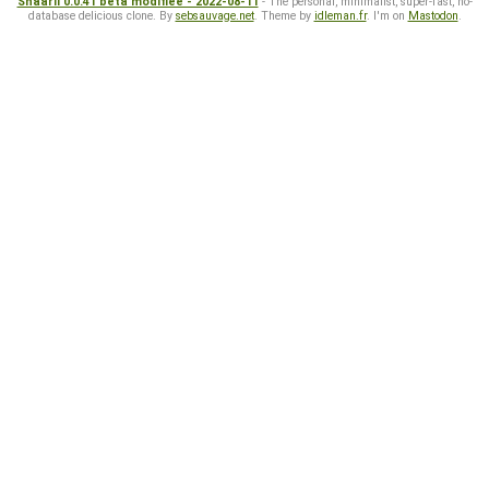
Shaarli 0.0.41 beta modifiée - 2022-08-11
- The personal, minimalist, super-fast, no-
database delicious clone. By
sebsauvage.net
. Theme by
idleman.fr
. I'm on
Mastodon
.