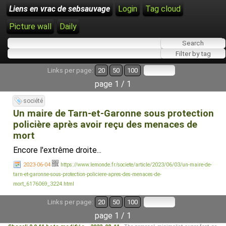
Liens en vrac de sebsauvage
Login
Tag cloud
Picture wall
Daily
Links per page:
20
50
100
page 1 / 1
société
Un maire de Tarn-et-Garonne sous protection
policière après avoir reçu des menaces de
mort
Encore l'extrême droite...
2023-06-04
https://www.lemonde.fr/societe/article/2023/06/03/un-maire-de-
tarn-et-garonne-sous-protection-policiere-apres-des-menaces-de-
mort_6176069_3224.html
Links per page:
20
50
100
page 1 / 1