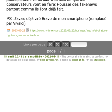
conservateurs vont en faire: Pousser des fakenews
partout comme ils l'ont déjà fait.
PS: J'avais déjà viré Brave de mon smartphone (remplacé
par Vivaldi).
2023-03-23
https://www.nytimes.com/2023/03/22/business/media/ai-chatbots-
right-wing-conservative.html
Links per page:
20
50
100
page 1 / 1
Shaarli 0.0.41 beta modifiée - 2022-08-11
- The personal, minimalist, super-fast, no-
database delicious clone. By
sebsauvage.net
. Theme by
idleman.fr
. I'm on
Mastodon
.