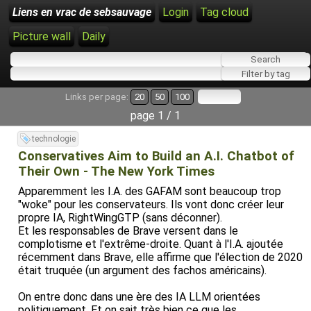
Liens en vrac de sebsauvage
Login
Tag cloud
Picture wall
Daily
Links per page:
20
50
100
page 1 / 1
technologie
Conservatives Aim to Build an A.I. Chatbot of
Their Own - The New York Times
Apparemment les I.A. des GAFAM sont beaucoup trop
"woke" pour les conservateurs. Ils vont donc créer leur
propre IA, RightWingGTP (sans déconner).
Et les responsables de Brave versent dans le
complotisme et l'extrême-droite. Quant à l'I.A. ajoutée
récemment dans Brave, elle affirme que l'élection de 2020
était truquée (un argument des fachos américains).
On entre donc dans une ère des IA LLM orientées
politiquement. Et on sait très bien ce que les