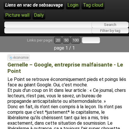
Liens en vrac de sebsauvage
Login
Tag cloud
Picture wall
Daily
Links per page:
20
50
100
page 1 / 1
économie
Gernelle – Google, entreprise malfaisante - Le
Point
Le Point se retrouve économiquement pieds et poings liés
face au géant Google. Oui, c'est moche.
Et puis d'un coup on lit dans leur article : « Ce journal, chers
lecteurs, n'est pas, vous le savez, un bureau de
propagande anticapitaliste ou altermondialiste. »
Donc en fait, ils n'ont rien compris à la leçon. Ils n'ont pas
compris que c'est *justement* le capitalisme, le
libéralisme qu'ils chérissent tant qui les a mis, très
exactement, dans cette situation de soumission. Le
libéralisme à outrance, ça a toujours l'air super chouette