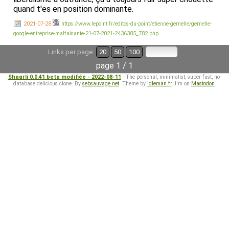
quand t'es en position dominante.
2021-07-28
https://www.lepoint.fr/editos-du-point/etienne-gernelle/gernelle-
google-entreprise-malfaisante-21-07-2021-2436385_782.php
Links per page:
20
50
100
page 1 / 1
Shaarli 0.0.41 beta modifiée - 2022-08-11
- The personal, minimalist, super-fast, no-
database delicious clone. By
sebsauvage.net
. Theme by
idleman.fr
. I'm on
Mastodon
.