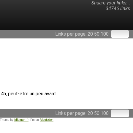
Shaare your links...
34746 links
Links per page:
20
50
100
4h, peut-être un peu avant.
Links per page:
20
50
100
 Theme by
idleman.fr
. I'm on
Mastodon
.