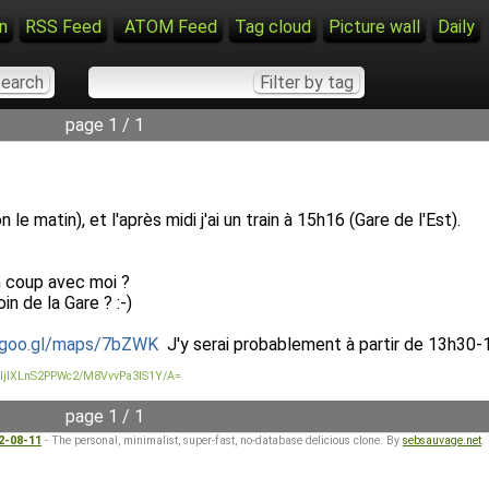
n
RSS Feed
ATOM Feed
Tag cloud
Picture wall
Daily
page 1 / 1
le matin), et l'après midi j'ai un train à 15h16 (Gare de l'Est).
un coup avec moi ?
n de la Gare ? :-)
//goo.gl/maps/7bZWK
J'y serai probablement à partir de 13h30-1
wzljlXLnS2PPWc2/M8VvvPa3IS1Y/A=
page 1 / 1
22-08-11
- The personal, minimalist, super-fast, no-database delicious clone. By
sebsauvage.net
.