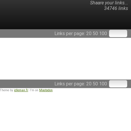
Shaare your links...
34746 links
Links per page:
20
50
100
Links per page:
20
50
100
 Theme by
idleman.fr
. I'm on
Mastodon
.