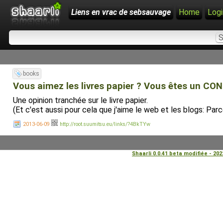
Liens en vrac de sebsauvage
Home
Logi
books
Vous aimez les livres papier ? Vous êtes un CON
Une opinion tranchée sur le livre papier.
(Et c'est aussi pour cela que j'aime le web et les blogs: Parc
2013-06-09
http://root.suumitsu.eu/links/?4BkTYw
Shaarli 0.0.41 beta modifiée - 20