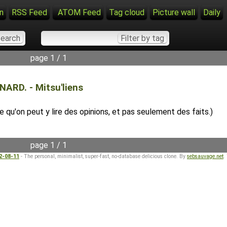
n
RSS Feed
ATOM Feed
Tag cloud
Picture wall
Daily
page 1 / 1
NARD. - Mitsu'liens
e qu'on peut y lire des opinions, et pas seulement des faits.)
page 1 / 1
22-08-11
- The personal, minimalist, super-fast, no-database delicious clone. By
sebsauvage.net
.