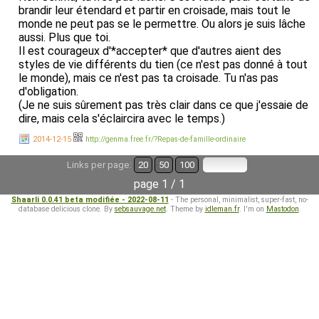
brandir leur étendard et partir en croisade, mais tout le
monde ne peut pas se le permettre. Ou alors je suis lâche
aussi. Plus que toi.
Il est courageux d'*accepter* que d'autres aient des
styles de vie différents du tien (ce n'est pas donné à tout
le monde), mais ce n'est pas ta croisade. Tu n'as pas
d'obligation.
(Je ne suis sûrement pas très clair dans ce que j'essaie de
dire, mais cela s'éclaircira avec le temps.)
2014-12-15
http://genma.free.fr/?Repas-de-famille-ordinaire
Links per page:
20
50
100
page 1 / 1
Shaarli 0.0.41 beta modifiée - 2022-08-11
- The personal, minimalist, super-fast, no-
database delicious clone. By
sebsauvage.net
. Theme by
idleman.fr
. I'm on
Mastodon
.