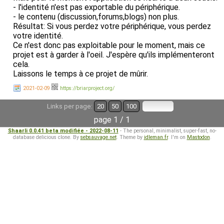
- l'identité n'est pas exportable du périphérique.
- le contenu (discussion,forums,blogs) non plus.
Résultat: Si vous perdez votre périphérique, vous perdez
votre identité.
Ce n'est donc pas exploitable pour le moment, mais ce
projet est à garder à l'oeil. J'espère qu'ils implémenteront
cela.
Laissons le temps à ce projet de mûrir.
2021-02-09
https://briarproject.org/
Links per page:
20
50
100
page 1 / 1
Shaarli 0.0.41 beta modifiée - 2022-08-11
- The personal, minimalist, super-fast, no-
database delicious clone. By
sebsauvage.net
. Theme by
idleman.fr
. I'm on
Mastodon
.