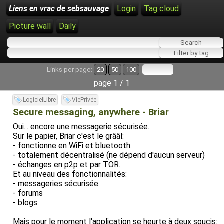
Liens en vrac de sebsauvage
Login
Tag cloud
Picture wall
Daily
Links per page:
20
50
100
page 1 / 1
LogicielLibre
ViePrivée
Secure messaging, anywhere - Briar
Oui... encore une messagerie sécurisée.
Sur le papier, Briar c'est le grââl:
- fonctionne en WiFi et bluetooth.
- totalement décentralisé (ne dépend d'aucun serveur)
- échanges en p2p et par TOR.
Et au niveau des fonctionnalités:
- messageries sécurisée
- forums
- blogs
Mais pour le moment l'application se heurte à deux soucis: