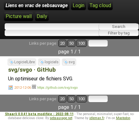
Liens en vrac de sebsauvage
Login
Tag cloud
Picture wall
Daily
Links per page:
20
50
100
page 1 / 1
LogicielLibre
logiciels
svg
svg/svgo · GitHub
Un optimiseur de fichiers SVG.
2012-12-06
https://github.com/svg/svgo
Links per page:
20
50
100
page 1 / 1
Shaarli 0.0.41 beta modifiée - 2022-08-11
- The personal, minimalist, super-fast, no-
database delicious clone. By
sebsauvage.net
. Theme by
idleman.fr
. I'm on
Mastodon
.