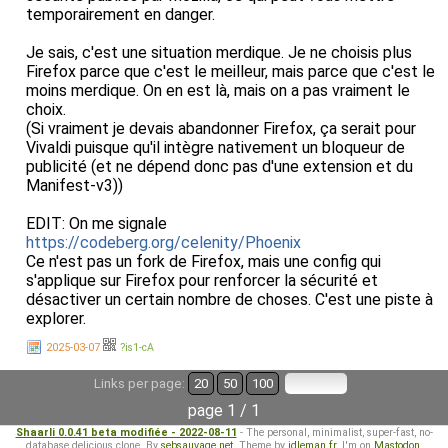
temporairement en danger.
Je sais, c'est une situation merdique. Je ne choisis plus
Firefox parce que c'est le meilleur, mais parce que c'est le
moins merdique. On en est là, mais on a pas vraiment le
choix.
(Si vraiment je devais abandonner Firefox, ça serait pour
Vivaldi puisque qu'il intègre nativement un bloqueur de
publicité (et ne dépend donc pas d'une extension et du
Manifest-v3))
EDIT: On me signale
https://codeberg.org/celenity/Phoenix
Ce n'est pas un fork de Firefox, mais une config qui
s'applique sur Firefox pour renforcer la sécurité et
désactiver un certain nombre de choses. C'est une piste à
explorer.
2025-03-07
?is1-cA
Links per page:
20
50
100
page 1 / 1
Shaarli 0.0.41 beta modifiée - 2022-08-11
- The personal, minimalist, super-fast, no-
database delicious clone. By
sebsauvage.net
. Theme by
idleman.fr
. I'm on
Mastodon
.