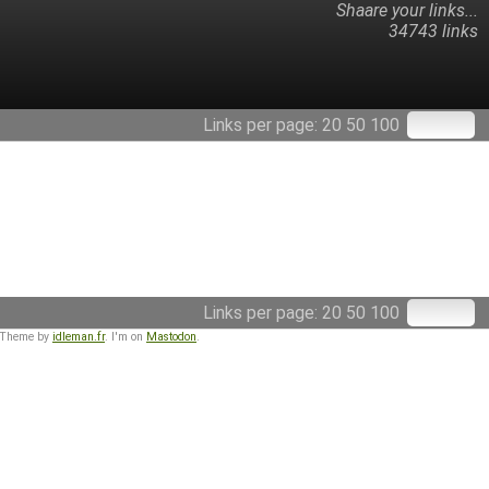
Shaare your links...
34743 links
Links per page:
20
50
100
Links per page:
20
50
100
 Theme by
idleman.fr
. I'm on
Mastodon
.