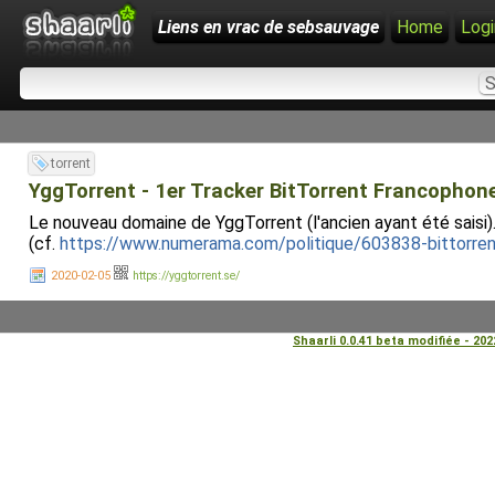
Liens en vrac de sebsauvage
Home
Logi
torrent
YggTorrent - 1er Tracker BitTorrent Francophon
Le nouveau domaine de YggTorrent (l'ancien ayant été saisi)
(cf.
https://www.numerama.com/politique/603838-bittorrent
2020-02-05
https://yggtorrent.se/
Shaarli 0.0.41 beta modifiée - 20