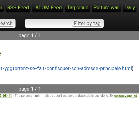
n
RSS Feed
ATOM Feed
Tag cloud
Picture wall
Daily
page 1 / 1
e
.
-yggtorrent-se-fait-confisquer-son-adresse-principale.html
)
page 1 / 1
22-08-11
- The personal, minimalist, super-fast, no-database delicious clone. By
sebsauvage.net
.