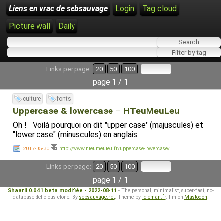
Liens en vrac de sebsauvage
Login
Tag cloud
Picture wall
Daily
Links per page:
20
50
100
page 1 / 1
culture
fonts
Uppercase & lowercase – HTeuMeuLeu
Oh ! Voilà pourquoi on dit "upper case" (majuscules) et
"lower case" (minuscules) en anglais.
2017-05-30
http://www.hteumeuleu.fr/uppercase-lowercase/
Links per page:
20
50
100
page 1 / 1
Shaarli 0.0.41 beta modifiée - 2022-08-11
- The personal, minimalist, super-fast, no-
database delicious clone. By
sebsauvage.net
. Theme by
idleman.fr
. I'm on
Mastodon
.