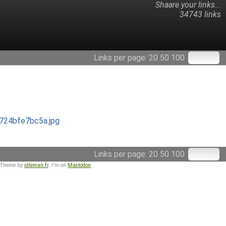
Shaare your links...
34743 links
Links per page:
20
50
100
6724bfe7bc5a.jpg
Links per page:
20
50
100
 Theme by
idleman.fr
. I'm on
Mastodon
.