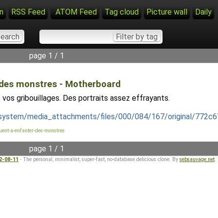
n
RSS Feed
ATOM Feed
Tag cloud
Picture wall
Daily
page 1 / 1
 des monstres - Motherboard
 vos gribouillages. Des portraits assez effrayants.
g/system/media_attachments/files/000/084/167/original/772c
nuent-a-enfanter-des-monstres
page 1 / 1
22-08-11
- The personal, minimalist, super-fast, no-database delicious clone. By
sebsauvage.net
.