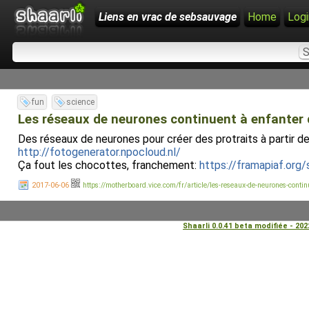
Liens en vrac de sebsauvage
Home
Logi
fun
science
Les réseaux de neurones continuent à enfanter
Des réseaux de neurones pour créer des protraits à partir de
http://fotogenerator.npocloud.nl/
Ça fout les chocottes, franchement:
https://framapiaf.or
2017-06-06
https://motherboard.vice.com/fr/article/les-reseaux-de-neurones-conti
Shaarli 0.0.41 beta modifiée - 20