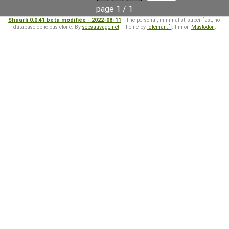
page 1 / 1
Shaarli 0.0.41 beta modifiée - 2022-08-11
- The personal, minimalist, super-fast, no-
database delicious clone. By
sebsauvage.net
. Theme by
idleman.fr
. I'm on
Mastodon
.