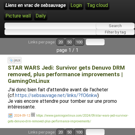
Liens en vrac de sebsauvage
Login
Tag cloud
Picture wall
Daily
Links per page:
20
50
100
page 1 / 1
jeux
STAR WARS Jedi: Survivor gets Denuvo DRM
removed, plus performance improvements |
GamingOnLinux
J'ai donc bien fait d'attendre avant de l'acheter
(cf.
https://sebsauvage.net/links/?fO6nkw
)
Je vais encore attendre pour tomber sur une promo
intéressante.
2024-09-12
https://www.gamingonlinux.com/2024/09/star-wars-jedi-survivor-
gets-denuvo-drm-removed-plus-performance-improvements/
Links per page:
20
50
100