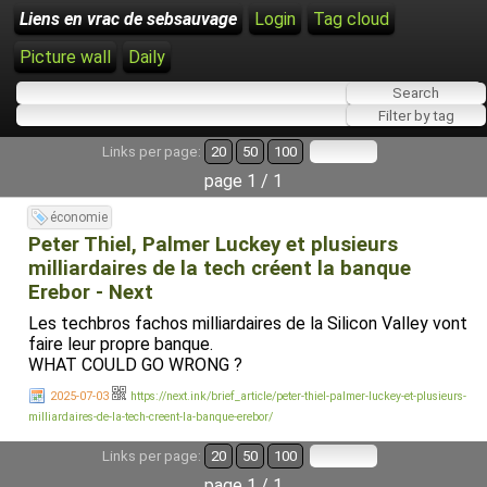
Liens en vrac de sebsauvage
Login
Tag cloud
Picture wall
Daily
Links per page:
20
50
100
page 1 / 1
économie
Peter Thiel, Palmer Luckey et plusieurs
milliardaires de la tech créent la banque
Erebor - Next
Les techbros fachos milliardaires de la Silicon Valley vont
faire leur propre banque.
WHAT COULD GO WRONG ?
2025-07-03
https://next.ink/brief_article/peter-thiel-palmer-luckey-et-plusieurs-
milliardaires-de-la-tech-creent-la-banque-erebor/
Links per page:
20
50
100
page 1 / 1