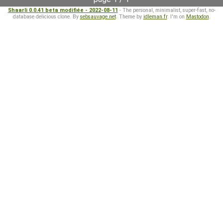
Shaarli 0.0.41 beta modifiée - 2022-08-11
- The personal, minimalist, super-fast, no-
database delicious clone. By
sebsauvage.net
. Theme by
idleman.fr
. I'm on
Mastodon
.