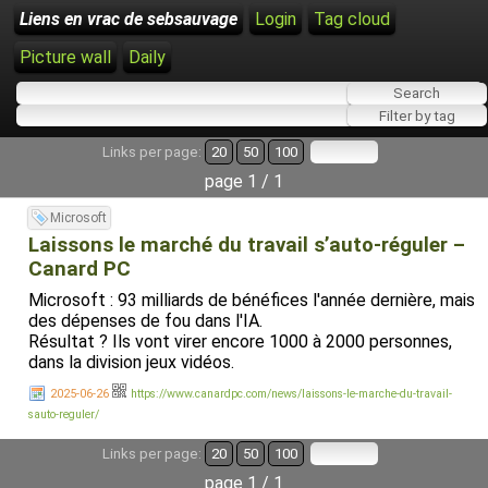
Liens en vrac de sebsauvage
Login
Tag cloud
Picture wall
Daily
Links per page:
20
50
100
page 1 / 1
Microsoft
Laissons le marché du travail s’auto-réguler –
Canard PC
Microsoft : 93 milliards de bénéfices l'année dernière, mais
des dépenses de fou dans l'IA.
Résultat ? Ils vont virer encore 1000 à 2000 personnes,
dans la division jeux vidéos.
2025-06-26
https://www.canardpc.com/news/laissons-le-marche-du-travail-
sauto-reguler/
Links per page:
20
50
100
page 1 / 1