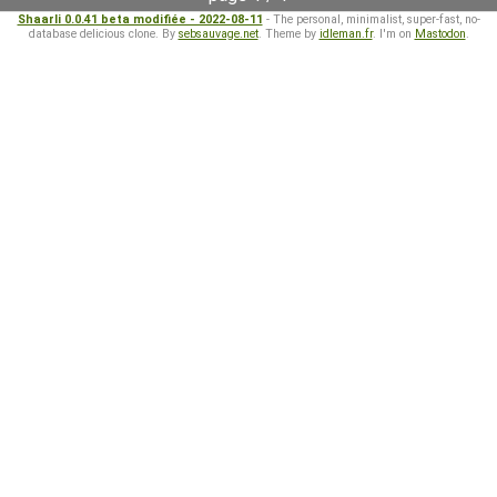
Shaarli 0.0.41 beta modifiée - 2022-08-11
- The personal, minimalist, super-fast, no-
database delicious clone. By
sebsauvage.net
. Theme by
idleman.fr
. I'm on
Mastodon
.