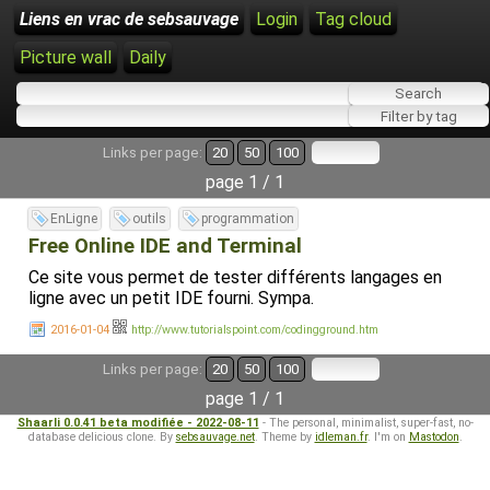
Liens en vrac de sebsauvage
Login
Tag cloud
Picture wall
Daily
Links per page:
20
50
100
page 1 / 1
EnLigne
outils
programmation
Free Online IDE and Terminal
Ce site vous permet de tester différents langages en
ligne avec un petit IDE fourni. Sympa.
2016-01-04
http://www.tutorialspoint.com/codingground.htm
Links per page:
20
50
100
page 1 / 1
Shaarli 0.0.41 beta modifiée - 2022-08-11
- The personal, minimalist, super-fast, no-
database delicious clone. By
sebsauvage.net
. Theme by
idleman.fr
. I'm on
Mastodon
.