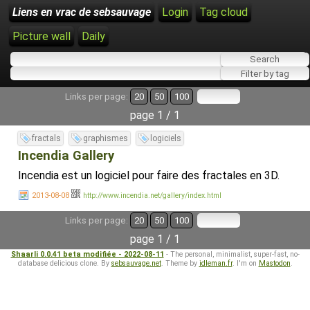
Liens en vrac de sebsauvage
Login
Tag cloud
Picture wall
Daily
Links per page:
20
50
100
page 1 / 1
fractals
graphismes
logiciels
Incendia Gallery
Incendia est un logiciel pour faire des fractales en 3D.
2013-08-08
http://www.incendia.net/gallery/index.html
Links per page:
20
50
100
page 1 / 1
Shaarli 0.0.41 beta modifiée - 2022-08-11
- The personal, minimalist, super-fast, no-
database delicious clone. By
sebsauvage.net
. Theme by
idleman.fr
. I'm on
Mastodon
.